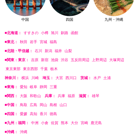
中国
四国
九州・沖縄
■北海道：
すすきの
小樽
旭川
釧路
函館
■東北：
秋田
岩手
宮城
福島
■北陸・甲信越：
石川
新潟
福井
山梨
■関東：東京：
吉原
新宿
池袋
渋谷
五反田周辺
上野周辺
大塚周辺
東京東部
東京西部
千葉
栃木
神奈川：
横浜
川崎
埼玉：
大宮
西川口
茨城：
水戸
土浦
■東海：
愛知
岐阜
静岡
三重
■関西：
大阪
和歌山
兵庫：
兵庫
福原
滋賀：
雄琴
■中国：
鳥取
広島
岡山
島根
山口
■四国：
愛媛
高知
香川
徳島
■九州：福岡：
中洲
小倉
佐賀
熊本
大分
宮崎
鹿児島
■沖縄：
沖縄