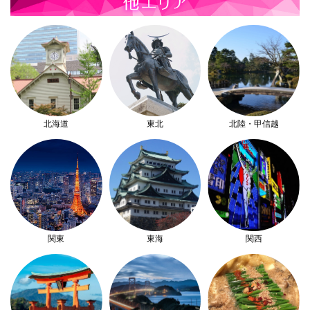
北海道
東北
北陸・甲信越
関東
東海
関西