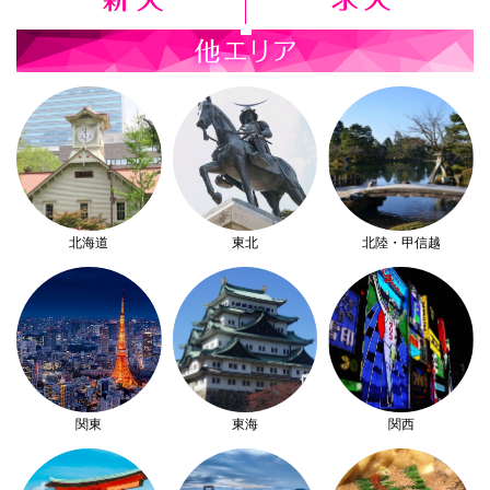
北海道
東北
北陸・甲信越
関東
東海
関西