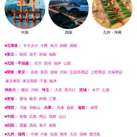
中国
四国
九州・沖縄
■北海道：
すすきの
小樽
旭川
釧路
函館
■東北：
秋田
岩手
宮城
福島
■北陸・甲信越：
石川
新潟
福井
山梨
■関東：東京：
吉原
新宿
池袋
渋谷
五反田周辺
上野周辺
大塚周辺
東京東部
東京西部
千葉
栃木
神奈川：
横浜
川崎
埼玉：
大宮
西川口
茨城：
水戸
土浦
■東海：
愛知
岐阜
静岡
三重
■関西：
大阪
和歌山
兵庫：
兵庫
福原
滋賀：
雄琴
■中国：
鳥取
広島
岡山
島根
山口
■四国：
愛媛
高知
香川
徳島
■九州：福岡：
中洲
小倉
佐賀
熊本
大分
宮崎
鹿児島