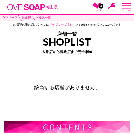
0
岡山県
ラブソープ
岡山県
ヘルス一覧
お電話の際お店スタッフに
「ラブソープ見た」
とお伝えいただくとスムーズです
店舗一覧
SHOPLIST
大衆店から高級店まで完全網羅
該当する店舗がありません。