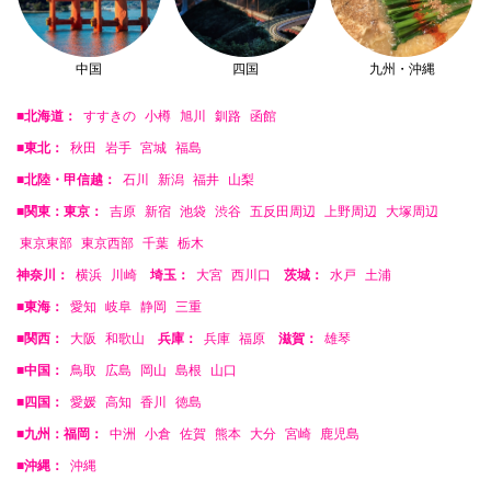
中国
四国
九州・沖縄
■北海道：
すすきの
小樽
旭川
釧路
函館
■東北：
秋田
岩手
宮城
福島
■北陸・甲信越：
石川
新潟
福井
山梨
■関東：東京：
吉原
新宿
池袋
渋谷
五反田周辺
上野周辺
大塚周辺
東京東部
東京西部
千葉
栃木
神奈川：
横浜
川崎
埼玉：
大宮
西川口
茨城：
水戸
土浦
■東海：
愛知
岐阜
静岡
三重
■関西：
大阪
和歌山
兵庫：
兵庫
福原
滋賀：
雄琴
■中国：
鳥取
広島
岡山
島根
山口
■四国：
愛媛
高知
香川
徳島
■九州：福岡：
中洲
小倉
佐賀
熊本
大分
宮崎
鹿児島
■沖縄：
沖縄