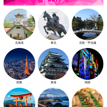
北海道
東北
北陸・甲信越
関東
東海
関西