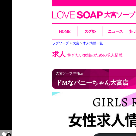
大宮ソープ
HOME
スグ姫
ニュース
姫
ラブソープ
大宮
求人情報一覧
求人
稼ぎたい女性のための求人情報
大宮ソープ/中級店
ドMなバニーちゃん大宮店
0