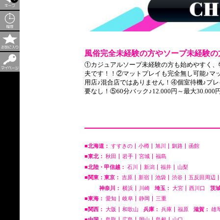
風俗完全未経験の方やソープ未経験の
①カジュアルソープ未経験の方も始めやすく、
夫です！！②マットプレイも完全無し可能♪マ
用店♪混合店ではありません！④個室待機♪プ
要なし！⑤60分バック♪12.000円～最大30.000円
■北海道：
すすきの
小樽
旭川
釧路
函館
■東北：
秋田
岩手
宮城
福島
■北陸・甲信越：
石川
新潟
福井
山梨
■関東：東京：
吉原
新宿
池袋
渋谷
五反田周辺
神奈川：
横浜
川崎
埼玉：
大宮
西川口
茨
■東海：
愛知
岐阜
静岡
三重
■関西：
大阪
和歌山
兵庫：
兵庫
福原
滋賀：
雄
■中国：
鳥取
広島
岡山
島根
山口