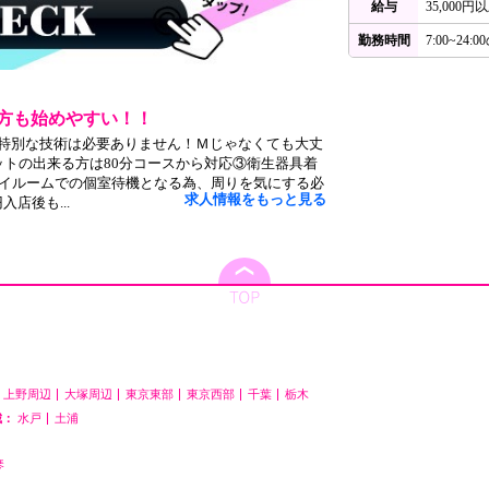
給与
35,000
勤務時間
7:00~24
方も始めやすい！！
特別な技術は必要ありません！Ｍじゃなくても大丈
ットの出来る方は80分コースから対応③衛生器具着
レイルームでの個室待機となる為、周りを気にする必
求人情報をもっと見る
入店後も...
上野周辺
大塚周辺
東京東部
東京西部
千葉
栃木
城：
水戸
土浦
琴