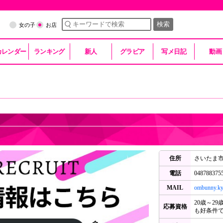
検索
女の子
お店
カレンダー
ランキング
新人
グラビア
写メ日記
動画
住所
さいたま市大
電話
048788375
MAIL
ombunny.ky
20歳～2
応募資格
も好条件