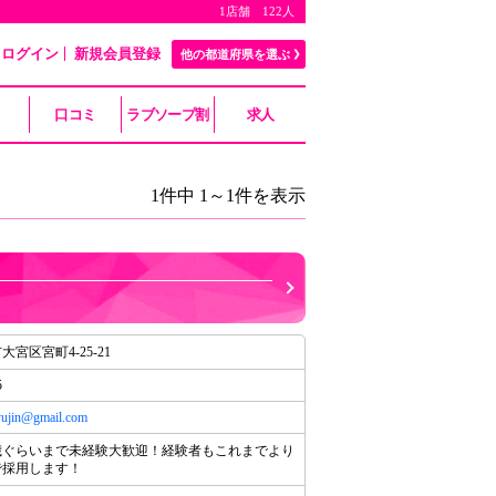
1店舗 122人
ログイン
新規会員登録
他の都道府県を選ぶ
口コミ
ラブソープ割
求人
1件中 1～1件を表示
宮区宮町4-25-21
5
ujin@gmail.com
9歳ぐらいまで未経験大歓迎！経験者もこれまでより
で採用します！