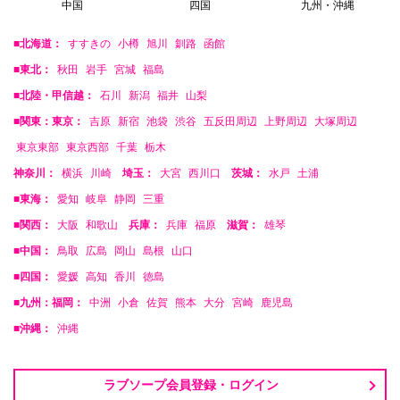
中国
四国
九州・沖縄
■北海道：
すすきの
小樽
旭川
釧路
函館
■東北：
秋田
岩手
宮城
福島
■北陸・甲信越：
石川
新潟
福井
山梨
■関東：東京：
吉原
新宿
池袋
渋谷
五反田周辺
上野周辺
大塚周辺
東京東部
東京西部
千葉
栃木
神奈川：
横浜
川崎
埼玉：
大宮
西川口
茨城：
水戸
土浦
■東海：
愛知
岐阜
静岡
三重
■関西：
大阪
和歌山
兵庫：
兵庫
福原
滋賀：
雄琴
■中国：
鳥取
広島
岡山
島根
山口
■四国：
愛媛
高知
香川
徳島
■九州：福岡：
中洲
小倉
佐賀
熊本
大分
宮崎
鹿児島
■沖縄：
沖縄
ラブソープ会員登録・ログイン