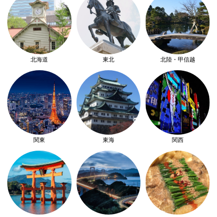
北海道
東北
北陸・甲信越
関東
東海
関西