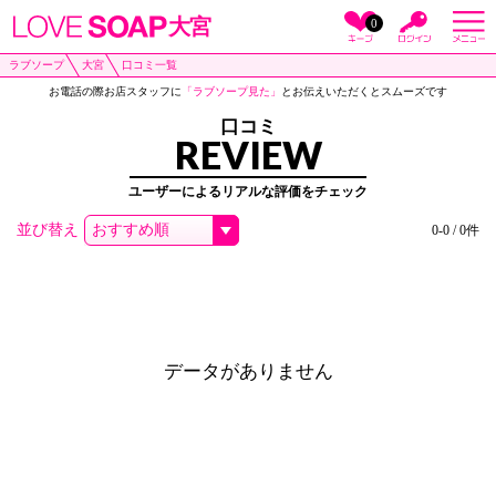
大宮
0
ラブソープ
大宮
口コミ一覧
お電話の際お店スタッフに
「ラブソープ見た」
とお伝えいただくとスムーズです
口コミ
REVIEW
ユーザーによるリアルな評価をチェック
並び替え
0-0 / 0件
データがありません