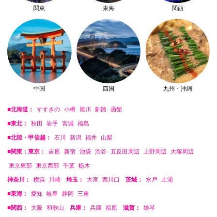
関東
東海
関西
中国
四国
九州・沖縄
■北海道：
すすきの
小樽
旭川
釧路
函館
■東北：
秋田
岩手
宮城
福島
■北陸・甲信越：
石川
新潟
福井
山梨
■関東：東京：
吉原
新宿
池袋
渋谷
五反田周辺
上野周辺
大塚周辺
東京東部
東京西部
千葉
栃木
神奈川：
横浜
川崎
埼玉：
大宮
西川口
茨城：
水戸
土浦
■東海：
愛知
岐阜
静岡
三重
■関西：
大阪
和歌山
兵庫：
兵庫
福原
滋賀：
雄琴