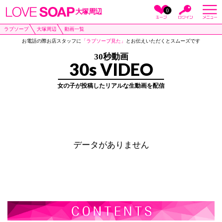
0
大塚周辺
ラブソープ
大塚周辺
動画一覧
お電話の際お店スタッフに
「ラブソープ見た」
とお伝えいただくとスムーズです
30秒動画
30s VIDEO
女の子が投稿したリアルな生動画を配信
データがありません