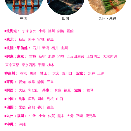
中国
四国
九州・沖縄
■北海道：
すすきの
小樽
旭川
釧路
函館
■東北：
秋田
岩手
宮城
福島
■北陸・甲信越：
石川
新潟
福井
山梨
■関東：東京：
吉原
新宿
池袋
渋谷
五反田周辺
上野周辺
大塚周辺
東京東部
東京西部
千葉
栃木
神奈川：
横浜
川崎
埼玉：
大宮
西川口
茨城：
水戸
土浦
■東海：
愛知
岐阜
静岡
三重
■関西：
大阪
和歌山
兵庫：
兵庫
福原
滋賀：
雄琴
■中国：
鳥取
広島
岡山
島根
山口
■四国：
愛媛
高知
香川
徳島
■九州：福岡：
中洲
小倉
佐賀
熊本
大分
宮崎
鹿児島
■沖縄：
沖縄