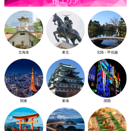
北海道
東北
北陸・甲信越
関東
東海
関西