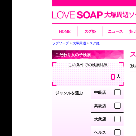
大塚周辺ソ
HOME
スグ姫
ニュース
姫
ラブソープ
大塚周辺
スグ姫
こだわり女の子検索
この条件での検索結果
[検
0
人
中級店
ジャンルを選ぶ
高級店
大衆店
ヘルス