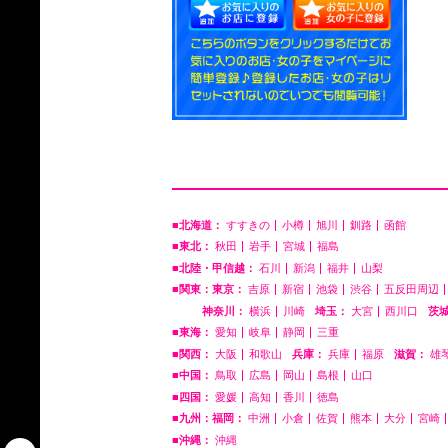
■北海道：
すすきの
小樽
旭川
釧路
函館
■東北：
秋田
岩手
宮城
福島
■北陸・甲信越：
石川
新潟
福井
山梨
■関東：東京：
吉原
新宿
池袋
渋谷
五反田周辺
神奈川：
横浜
川崎
埼玉：
大宮
西川口
茨
■東海：
愛知
岐阜
静岡
三重
■関西：
大阪
和歌山
兵庫：
兵庫
福原
滋賀：
雄
■中国：
鳥取
広島
岡山
島根
山口
■四国：
愛媛
高知
香川
徳島
■九州：福岡：
中洲
小倉
佐賀
熊本
大分
宮崎
■沖縄：
沖縄