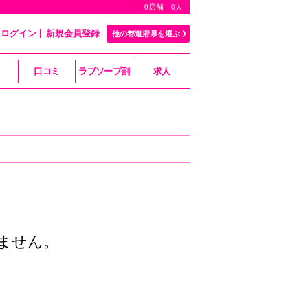
0店舗 0人
ログイン
新規会員登録
他の都道府県を選ぶ
口コミ
ラブソープ割
求人
ません。