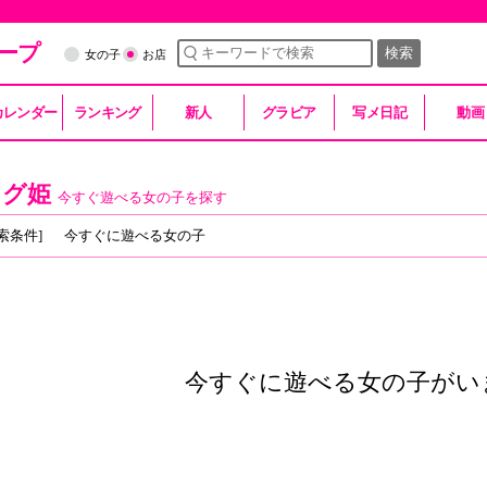
ープ
検索
女の子
お店
カレンダー
ランキング
新人
グラビア
写メ日記
動画
スグ姫
今すぐ遊べる女の子を探す
索条件]
今すぐに遊べる女の子
今すぐに遊べる女の子がい