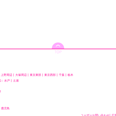
上野周辺
大塚周辺
東京東部
東京西部
千葉
栃木
城：
水戸
土浦
琴
鹿児島
ユーザーお問い合わせ
広