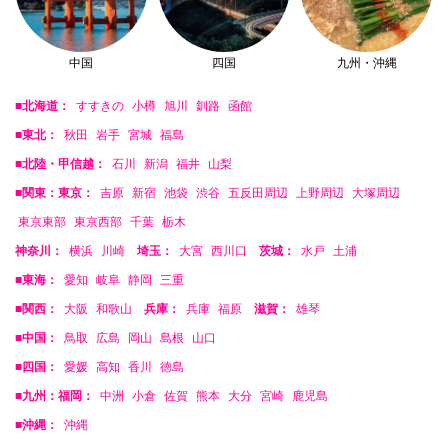
中国
四国
九州・沖縄
■北海道：
すすきの
小樽
旭川
釧路
函館
■東北：
秋田
岩手
宮城
福島
■北陸・甲信越：
石川
新潟
福井
山梨
■関東：東京：
吉原
新宿
池袋
渋谷
五反田周辺
上野周辺
大塚周辺
東京東部
東京西部
千葉
栃木
神奈川：
横浜
川崎
埼玉：
大宮
西川口
茨城：
水戸
土浦
■東海：
愛知
岐阜
静岡
三重
■関西：
大阪
和歌山
兵庫：
兵庫
福原
滋賀：
雄琴
■中国：
鳥取
広島
岡山
島根
山口
■四国：
愛媛
高知
香川
徳島
■九州：福岡：
中洲
小倉
佐賀
熊本
大分
宮崎
鹿児島
■沖縄：
沖縄