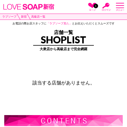
新宿
1
ラブソープ
新宿
高級店一覧
お電話の際お店スタッフに
「ラブソープ見た」
とお伝えいただくとスムーズです
店舗一覧
SHOPLIST
大衆店から高級店まで完全網羅
該当する店舗がありません。