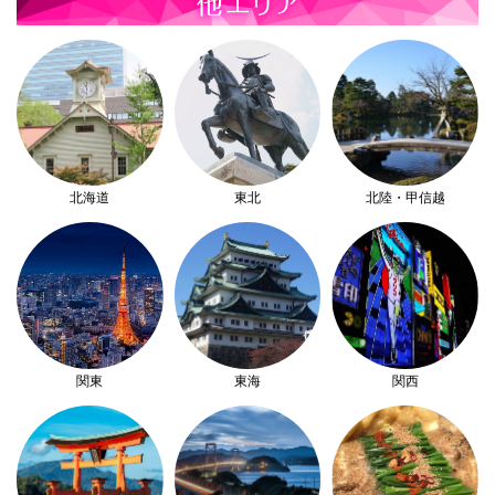
北海道
東北
北陸・甲信越
関東
東海
関西