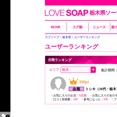
栃木県ソー
HOME
スグ姫
ニュース
姫
ラブソープ
栃木県
ユーザーランキング
ユーザーランキング
月間ランキング
エリア
集計期間：7
300pt
1
トシキ
（30代・栃木
・お気に入りのお店：
0店舗
・お気に入りの女の
・口コミ投稿数：
0件
・参考になった：
0件
・フ
0