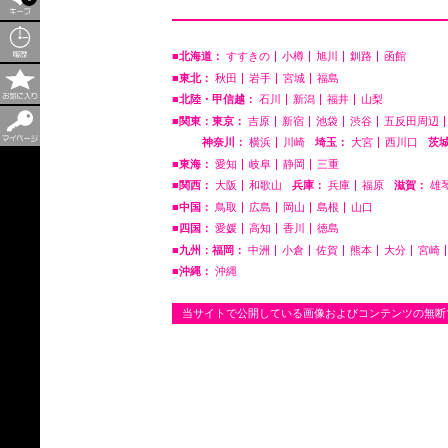
■北海道：
すすきの
小樽
旭川
釧路
函館
■東北：
秋田
岩手
宮城
福島
■北陸・甲信越：
石川
新潟
福井
山梨
■関東：東京：
吉原
新宿
池袋
渋谷
五反田周辺
神奈川：
横浜
川崎
埼玉：
大宮
西川口
茨
■東海：
愛知
岐阜
静岡
三重
■関西：
大阪
和歌山
兵庫：
兵庫
福原
滋賀：
雄
■中国：
鳥取
広島
岡山
島根
山口
■四国：
愛媛
高知
香川
徳島
■九州：福岡：
中洲
小倉
佐賀
熊本
大分
宮崎
■沖縄：
沖縄
当サイトで公開している画像およびコンテンツの無断での利用・公開を固