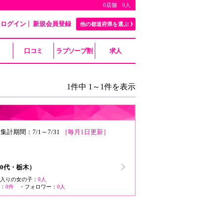
0店舗 0人
ログイン
新規会員登録
他の都道府県を選ぶ
口コミ
ラブソープ割
求人
1件中 1～1件を表示
集計期間：7/1～7/31
［毎月1日更新］
30代・栃木）
入りの女の子：
0人
：
0件
・フォロワー：
0人