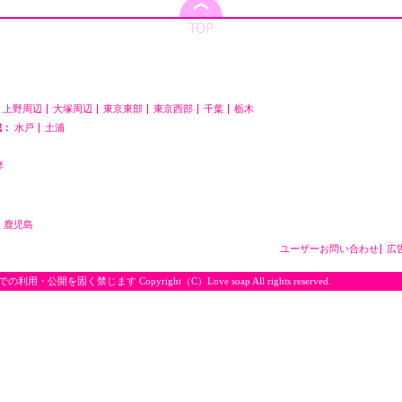
上野周辺
大塚周辺
東京東部
東京西部
千葉
栃木
城：
水戸
土浦
琴
鹿児島
ユーザーお問い合わせ
広
く禁じます Copyright（C）Love soap All rights reserved.