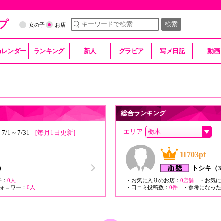
プ
検索
女の子
お店
カレンダー
ランキング
新人
グラビア
写メ日記
動画
総合ランキング
エリア
/1～7/31
［毎月1日更新］
11703pt
1
）
トシキ
（
子：
0人
・お気に入りのお店：
0店舗
・お気に
ォロワー：
0人
・口コミ投稿数：
0件
・参考になった