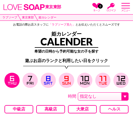
0
東京東部
ラブソープ
東京東部
姫カレンダー
お電話の際お店スタッフに
「ラブソープ見た」
とお伝えいただくとスムーズです
姫カレンダー
CALENDER
希望の日時から予約可能な女の子を探す
遊ぶお店のランクと利用したい日をクリック
時間
中級店
高級店
大衆店
ヘルス