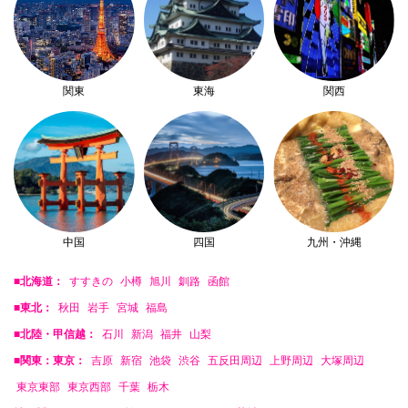
関東
東海
関西
中国
四国
九州・沖縄
■北海道：
すすきの
小樽
旭川
釧路
函館
■東北：
秋田
岩手
宮城
福島
■北陸・甲信越：
石川
新潟
福井
山梨
■関東：東京：
吉原
新宿
池袋
渋谷
五反田周辺
上野周辺
大塚周辺
東京東部
東京西部
千葉
栃木