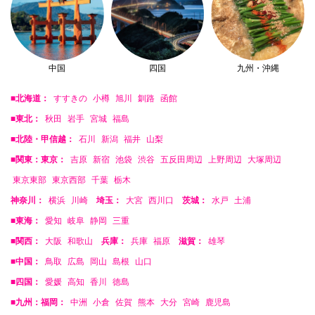
中国
四国
九州・沖縄
■北海道：
すすきの
小樽
旭川
釧路
函館
■東北：
秋田
岩手
宮城
福島
■北陸・甲信越：
石川
新潟
福井
山梨
■関東：東京：
吉原
新宿
池袋
渋谷
五反田周辺
上野周辺
大塚周辺
東京東部
東京西部
千葉
栃木
神奈川：
横浜
川崎
埼玉：
大宮
西川口
茨城：
水戸
土浦
■東海：
愛知
岐阜
静岡
三重
■関西：
大阪
和歌山
兵庫：
兵庫
福原
滋賀：
雄琴
■中国：
鳥取
広島
岡山
島根
山口
■四国：
愛媛
高知
香川
徳島
■九州：福岡：
中洲
小倉
佐賀
熊本
大分
宮崎
鹿児島