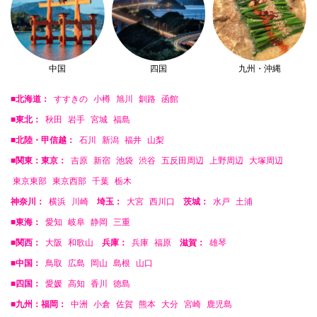
中国
四国
九州・沖縄
■北海道：
すすきの
小樽
旭川
釧路
函館
■東北：
秋田
岩手
宮城
福島
■北陸・甲信越：
石川
新潟
福井
山梨
■関東：東京：
吉原
新宿
池袋
渋谷
五反田周辺
上野周辺
大塚周辺
東京東部
東京西部
千葉
栃木
神奈川：
横浜
川崎
埼玉：
大宮
西川口
茨城：
水戸
土浦
■東海：
愛知
岐阜
静岡
三重
■関西：
大阪
和歌山
兵庫：
兵庫
福原
滋賀：
雄琴
■中国：
鳥取
広島
岡山
島根
山口
■四国：
愛媛
高知
香川
徳島
■九州：福岡：
中洲
小倉
佐賀
熊本
大分
宮崎
鹿児島