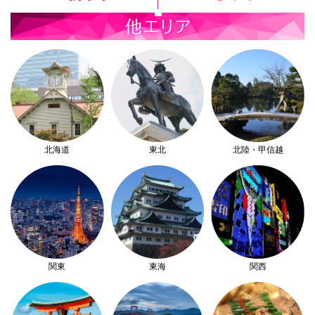
北海道
東北
北陸・甲信越
関東
東海
関西