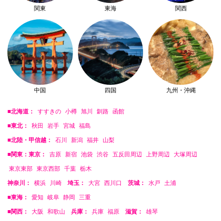
関東
東海
関西
中国
四国
九州・沖縄
■北海道：
すすきの
小樽
旭川
釧路
函館
■東北：
秋田
岩手
宮城
福島
■北陸・甲信越：
石川
新潟
福井
山梨
■関東：東京：
吉原
新宿
池袋
渋谷
五反田周辺
上野周辺
大塚周辺
東京東部
東京西部
千葉
栃木
神奈川：
横浜
川崎
埼玉：
大宮
西川口
茨城：
水戸
土浦
■東海：
愛知
岐阜
静岡
三重
■関西：
大阪
和歌山
兵庫：
兵庫
福原
滋賀：
雄琴