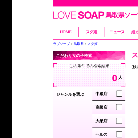
鳥取県ソー
HOME
スグ姫
ニュース
姫
ラブソープ
鳥取県
スグ姫
こだわり女の子検索
この条件での検索結果
[検
0
人
中級店
ジャンルを選ぶ
高級店
大衆店
ヘルス