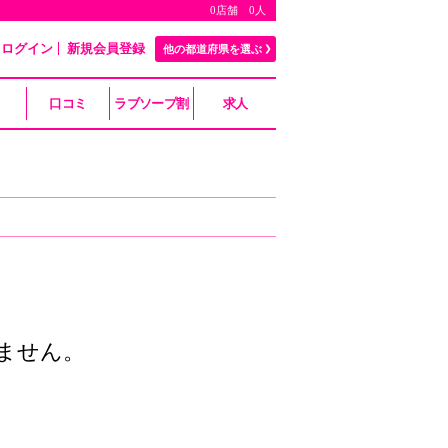
0店舗 0人
ログイン
新規会員登録
他の都道府県を選ぶ
口コミ
ラブソープ割
求人
ません。