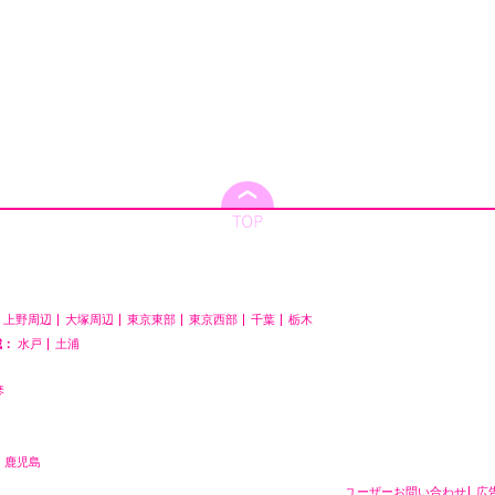
上野周辺
大塚周辺
東京東部
東京西部
千葉
栃木
城：
水戸
土浦
琴
鹿児島
ユーザーお問い合わせ
広