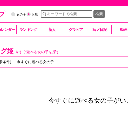
プ
検索
女の子
お店
カレンダー
ランキング
新人
グラビア
写メ日記
動画
スグ姫
今すぐ遊べる女の子を探す
索条件]
今すぐに遊べる女の子
今すぐに遊べる女の子がい