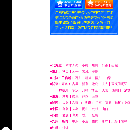
■北海道：
すすきの
小樽
旭川
釧路
函館
■東北：
秋田
岩手
宮城
福島
■北陸・甲信越：
石川
新潟
福井
山梨
■関東：東京：
吉原
新宿
池袋
渋谷
五反田周辺
神奈川：
横浜
川崎
埼玉：
大宮
西川口
茨
■東海：
愛知
岐阜
静岡
三重
■関西：
大阪
和歌山
兵庫：
兵庫
福原
滋賀：
雄
■中国：
鳥取
広島
岡山
島根
山口
■四国：
愛媛
高知
香川
徳島
■九州：福岡：
中洲
小倉
佐賀
熊本
大分
宮崎
■沖縄：
沖縄