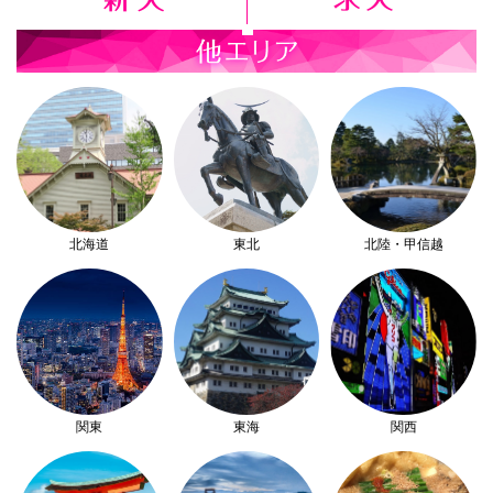
北海道
東北
北陸・甲信越
関東
東海
関西