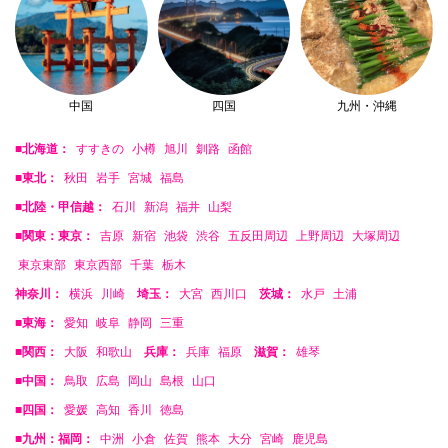
中国
四国
九州・沖縄
■北海道：
すすきの
小樽
旭川
釧路
函館
■東北：
秋田
岩手
宮城
福島
■北陸・甲信越：
石川
新潟
福井
山梨
■関東：東京：
吉原
新宿
池袋
渋谷
五反田周辺
上野周辺
大塚周辺
東京東部
東京西部
千葉
栃木
神奈川：
横浜
川崎
埼玉：
大宮
西川口
茨城：
水戸
土浦
■東海：
愛知
岐阜
静岡
三重
■関西：
大阪
和歌山
兵庫：
兵庫
福原
滋賀：
雄琴
■中国：
鳥取
広島
岡山
島根
山口
■四国：
愛媛
高知
香川
徳島
■九州：福岡：
中洲
小倉
佐賀
熊本
大分
宮崎
鹿児島