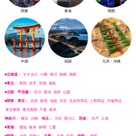
関東
東海
関西
中国
四国
九州・沖縄
■北海道：
すすきの
小樽
旭川
釧路
函館
■東北：
秋田
岩手
宮城
福島
■北陸・甲信越：
石川
新潟
福井
山梨
■関東：東京：
吉原
新宿
池袋
渋谷
五反田周辺
上野周辺
大塚周辺
東京東部
東京西部
千葉
栃木
神奈川：
横浜
川崎
埼玉：
大宮
西川口
茨城：
水戸
土浦
■東海：
愛知
岐阜
静岡
三重
■関西：
大阪
和歌山
兵庫：
兵庫
福原
滋賀：
雄琴