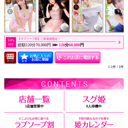
【ラブソープ割】ご新規様限定！
14
%
OFF
総額120分70,000円
⋙
120
分
60,000
円
お気に入りの
このお店に電話する
お店に登録
1-1件 / 1件
3店舗営業中
0人待機中