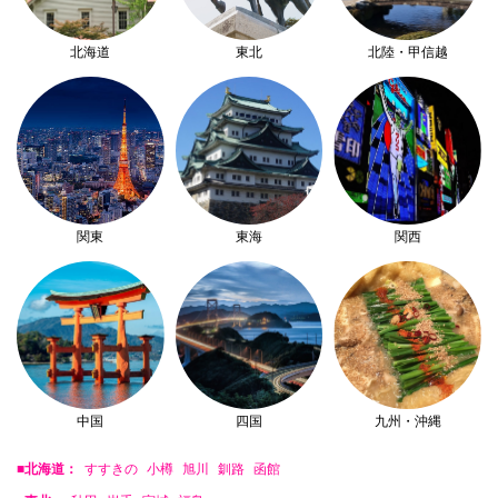
北海道
東北
北陸・甲信越
関東
東海
関西
中国
四国
九州・沖縄
■北海道：
すすきの
小樽
旭川
釧路
函館