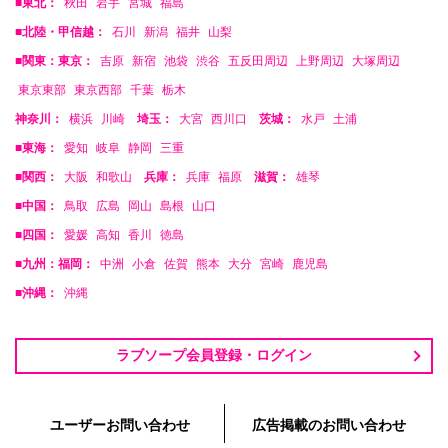
■東北：
秋田
岩手
宮城
福島
■北陸・甲信越：
石川
新潟
福井
山梨
■関東：東京：
吉原
新宿
池袋
渋谷
五反田周辺
上野周辺
大塚周辺
東京東部
東京西部
千葉
栃木
神奈川：
横浜
川崎
埼玉：
大宮
西川口
茨城：
水戸
土浦
■東海：
愛知
岐阜
静岡
三重
■関西：
大阪
和歌山
兵庫：
兵庫
福原
滋賀：
雄琴
■中国：
鳥取
広島
岡山
島根
山口
■四国：
愛媛
高知
香川
徳島
■九州：福岡：
中洲
小倉
佐賀
熊本
大分
宮崎
鹿児島
■沖縄：
沖縄
ラブソープ会員登録・ログイン
ユーザーお問い合わせ
広告掲載のお問い合わせ