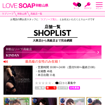
0
和歌山県
ラブソープ
和歌山県
高級店一覧
お電話の際お店スタッフに
「ラブソープ見た」
とお伝えいただくとスムーズです
店舗一覧
SHOPLIST
大衆店から高級店まで完全網羅
和歌山ソープ/高級店
KINDAN
最高級の女性のみ在籍！
・営業時間 10:00〜24:00 （受付9:00〜最終23:00）
・在籍数 46名
・本日出勤 11名
口コミ
募集中
-
二 輪 車
割 引
カード可
女性募集