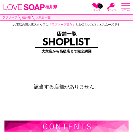
0
福井県
ラブソープ
福井県
大衆店一覧
お電話の際お店スタッフに
「ラブソープ見た」
とお伝えいただくとスムーズです
店舗一覧
SHOPLIST
大衆店から高級店まで完全網羅
該当する店舗がありません。