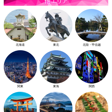
北海道
東北
北陸・甲信越
関東
東海
関西