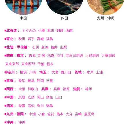
中国
四国
九州・沖縄
■北海道：
すすきの
小樽
旭川
釧路
函館
■東北：
秋田
岩手
宮城
福島
■北陸・甲信越：
石川
新潟
福井
山梨
■関東：東京：
吉原
新宿
池袋
渋谷
五反田周辺
上野周辺
大塚周辺
東京東部
東京西部
千葉
栃木
神奈川：
横浜
川崎
埼玉：
大宮
西川口
茨城：
水戸
土浦
■東海：
愛知
岐阜
静岡
三重
■関西：
大阪
和歌山
兵庫：
兵庫
福原
滋賀：
雄琴
■中国：
鳥取
広島
岡山
島根
山口
■四国：
愛媛
高知
香川
徳島
■九州：福岡：
中洲
小倉
佐賀
熊本
大分
宮崎
鹿児島
■沖縄：
沖縄