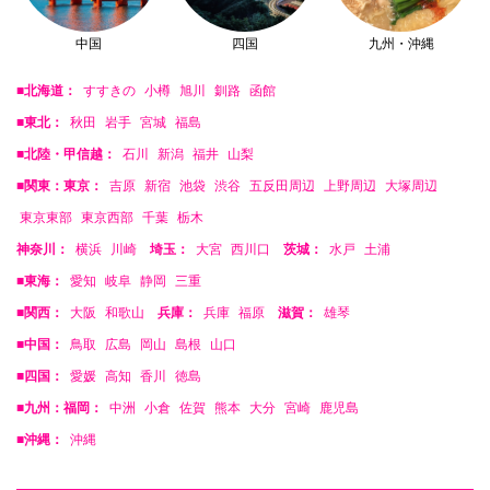
中国
四国
九州・沖縄
■北海道：
すすきの
小樽
旭川
釧路
函館
■東北：
秋田
岩手
宮城
福島
■北陸・甲信越：
石川
新潟
福井
山梨
■関東：東京：
吉原
新宿
池袋
渋谷
五反田周辺
上野周辺
大塚周辺
東京東部
東京西部
千葉
栃木
神奈川：
横浜
川崎
埼玉：
大宮
西川口
茨城：
水戸
土浦
■東海：
愛知
岐阜
静岡
三重
■関西：
大阪
和歌山
兵庫：
兵庫
福原
滋賀：
雄琴
■中国：
鳥取
広島
岡山
島根
山口
■四国：
愛媛
高知
香川
徳島
■九州：福岡：
中洲
小倉
佐賀
熊本
大分
宮崎
鹿児島
■沖縄：
沖縄