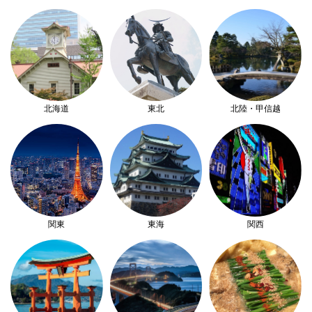
北海道
東北
北陸・甲信越
関東
東海
関西