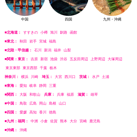
中国
四国
九州・沖縄
■北海道：
すすきの
小樽
旭川
釧路
函館
■東北：
秋田
岩手
宮城
福島
■北陸・甲信越：
石川
新潟
福井
山梨
■関東：東京：
吉原
新宿
池袋
渋谷
五反田周辺
上野周辺
大塚周辺
東京東部
東京西部
千葉
栃木
神奈川：
横浜
川崎
埼玉：
大宮
西川口
茨城：
水戸
土浦
■東海：
愛知
岐阜
静岡
三重
■関西：
大阪
和歌山
兵庫：
兵庫
福原
滋賀：
雄琴
■中国：
鳥取
広島
岡山
島根
山口
■四国：
愛媛
高知
香川
徳島
■九州：福岡：
中洲
小倉
佐賀
熊本
大分
宮崎
鹿児島
■沖縄：
沖縄