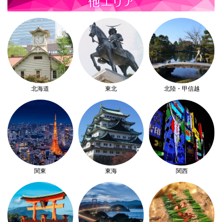
北海道
東北
北陸・甲信越
関東
東海
関西