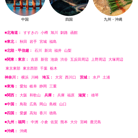
中国
四国
九州・沖縄
■北海道：
すすきの
小樽
旭川
釧路
函館
■東北：
秋田
岩手
宮城
福島
■北陸・甲信越：
石川
新潟
福井
山梨
■関東：東京：
吉原
新宿
池袋
渋谷
五反田周辺
上野周辺
大塚周辺
東京東部
東京西部
千葉
栃木
神奈川：
横浜
川崎
埼玉：
大宮
西川口
茨城：
水戸
土浦
■東海：
愛知
岐阜
静岡
三重
■関西：
大阪
和歌山
兵庫：
兵庫
福原
滋賀：
雄琴
■中国：
鳥取
広島
岡山
島根
山口
■四国：
愛媛
高知
香川
徳島
■九州：福岡：
中洲
小倉
佐賀
熊本
大分
宮崎
鹿児島
■沖縄：
沖縄