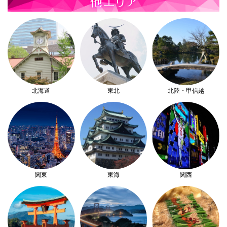
北海道
東北
北陸・甲信越
関東
東海
関西