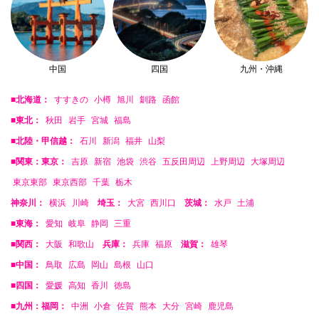
中国
四国
九州・沖縄
■北海道：
すすきの
小樽
旭川
釧路
函館
■東北：
秋田
岩手
宮城
福島
■北陸・甲信越：
石川
新潟
福井
山梨
■関東：東京：
吉原
新宿
池袋
渋谷
五反田周辺
上野周辺
大塚周辺
東京東部
東京西部
千葉
栃木
神奈川：
横浜
川崎
埼玉：
大宮
西川口
茨城：
水戸
土浦
■東海：
愛知
岐阜
静岡
三重
■関西：
大阪
和歌山
兵庫：
兵庫
福原
滋賀：
雄琴
■中国：
鳥取
広島
岡山
島根
山口
■四国：
愛媛
高知
香川
徳島
■九州：福岡：
中洲
小倉
佐賀
熊本
大分
宮崎
鹿児島