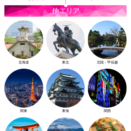
北海道
東北
北陸・甲信越
関東
東海
関西