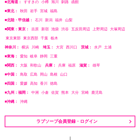
■北海道：
すすきの
小樽
旭川
釧路
函館
■東北：
秋田
岩手
宮城
福島
■北陸・甲信越：
石川
新潟
福井
山梨
■関東：東京：
吉原
新宿
池袋
渋谷
五反田周辺
上野周辺
大塚周辺
東京東部
東京西部
千葉
栃木
神奈川：
横浜
川崎
埼玉：
大宮
西川口
茨城：
水戸
土浦
■東海：
愛知
岐阜
静岡
三重
■関西：
大阪
和歌山
兵庫：
兵庫
福原
滋賀：
雄琴
■中国：
鳥取
広島
岡山
島根
山口
■四国：
愛媛
高知
香川
徳島
■九州：福岡：
中洲
小倉
佐賀
熊本
大分
宮崎
鹿児島
■沖縄：
沖縄
ラブソープ会員登録・ログイン