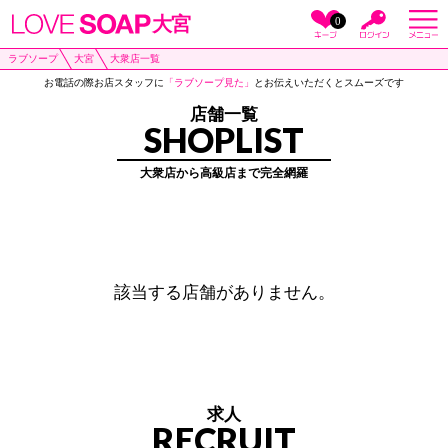
大宮
0
ラブソープ
大宮
大衆店一覧
お電話の際お店スタッフに
「ラブソープ見た」
とお伝えいただくとスムーズです
店舗一覧
SHOPLIST
大衆店から高級店まで完全網羅
該当する店舗がありません。
求人
RECRUIT