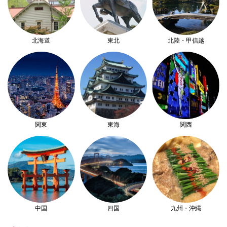
北海道
東北
北陸・甲信越
関東
東海
関西
中国
四国
九州・沖縄