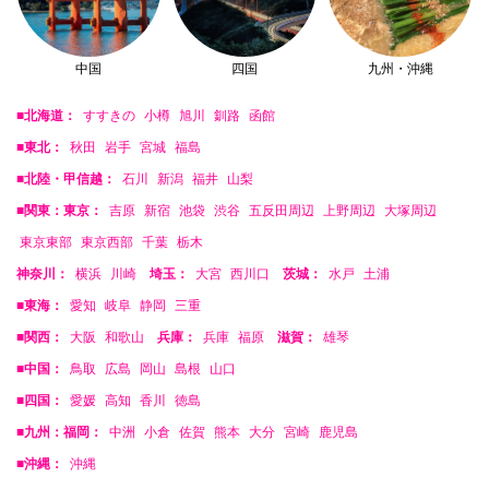
中国
四国
九州・沖縄
■北海道：
すすきの
小樽
旭川
釧路
函館
■東北：
秋田
岩手
宮城
福島
■北陸・甲信越：
石川
新潟
福井
山梨
■関東：東京：
吉原
新宿
池袋
渋谷
五反田周辺
上野周辺
大塚周辺
東京東部
東京西部
千葉
栃木
神奈川：
横浜
川崎
埼玉：
大宮
西川口
茨城：
水戸
土浦
■東海：
愛知
岐阜
静岡
三重
■関西：
大阪
和歌山
兵庫：
兵庫
福原
滋賀：
雄琴
■中国：
鳥取
広島
岡山
島根
山口
■四国：
愛媛
高知
香川
徳島
■九州：福岡：
中洲
小倉
佐賀
熊本
大分
宮崎
鹿児島
■沖縄：
沖縄