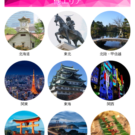
北海道
東北
北陸・甲信越
関東
東海
関西