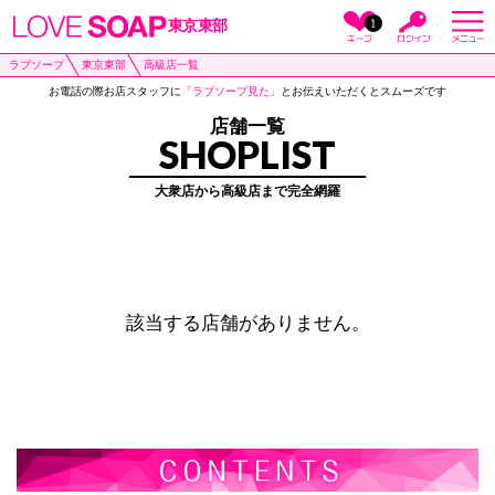
1
東京東部
ラブソープ
東京東部
高級店一覧
お電話の際お店スタッフに
「ラブソープ見た」
とお伝えいただくとスムーズです
店舗一覧
SHOPLIST
大衆店から高級店まで完全網羅
該当する店舗がありません。