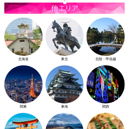
北海道
東北
北陸・甲信越
関東
東海
関西