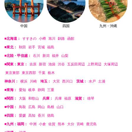
中国
四国
九州・沖縄
■北海道：
すすきの
小樽
旭川
釧路
函館
■東北：
秋田
岩手
宮城
福島
■北陸・甲信越：
石川
新潟
福井
山梨
■関東：東京：
吉原
新宿
池袋
渋谷
五反田周辺
上野周辺
大塚周辺
東京東部
東京西部
千葉
栃木
神奈川：
横浜
川崎
埼玉：
大宮
西川口
茨城：
水戸
土浦
■東海：
愛知
岐阜
静岡
三重
■関西：
大阪
和歌山
兵庫：
兵庫
福原
滋賀：
雄琴
■中国：
鳥取
広島
岡山
島根
山口
■四国：
愛媛
高知
香川
徳島
■九州：福岡：
中洲
小倉
佐賀
熊本
大分
宮崎
鹿児島