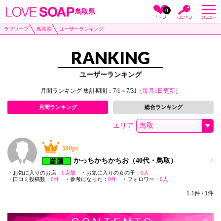
0
鳥取県
ラブソープ
鳥取県
ユーザーランキング
RANKING
ユーザーランキング
月間ランキング 集計期間：7/1～7/31
［毎月1日更新］
月間ランキング
総合ランキング
エリア
300pt
1
かっちかちかちお
（40代・鳥取）
・お気に入りのお店：
0店舗
・お気に入りの女の子：
0人
・口コミ投稿数：
0件
・参考になった：
0件
・フォロワー：
0人
1-1件 / 1件