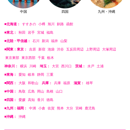
中国
四国
九州・沖縄
■北海道：
すすきの
小樽
旭川
釧路
函館
■東北：
秋田
岩手
宮城
福島
■北陸・甲信越：
石川
新潟
福井
山梨
■関東：東京：
吉原
新宿
池袋
渋谷
五反田周辺
上野周辺
大塚周辺
東京東部
東京西部
千葉
栃木
神奈川：
横浜
川崎
埼玉：
大宮
西川口
茨城：
水戸
土浦
■東海：
愛知
岐阜
静岡
三重
■関西：
大阪
和歌山
兵庫：
兵庫
福原
滋賀：
雄琴
■中国：
鳥取
広島
岡山
島根
山口
■四国：
愛媛
高知
香川
徳島
■九州：福岡：
中洲
小倉
佐賀
熊本
大分
宮崎
鹿児島
■沖縄：
沖縄