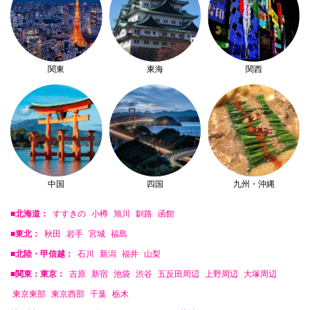
関東
東海
関西
中国
四国
九州・沖縄
■北海道：
すすきの
小樽
旭川
釧路
函館
■東北：
秋田
岩手
宮城
福島
■北陸・甲信越：
石川
新潟
福井
山梨
■関東：東京：
吉原
新宿
池袋
渋谷
五反田周辺
上野周辺
大塚周辺
東京東部
東京西部
千葉
栃木