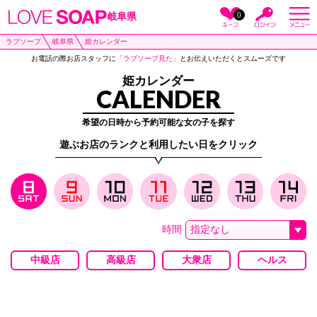
0
岐阜県
ラブソープ
岐阜県
姫カレンダー
お電話の際お店スタッフに
「ラブソープ見た」
とお伝えいただくとスムーズです
姫カレンダー
CALENDER
希望の日時から予約可能な女の子を探す
遊ぶお店のランクと利用したい日をクリック
時間
中級店
高級店
大衆店
ヘルス