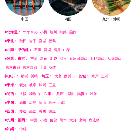
中国
四国
九州・沖縄
■北海道：
すすきの
小樽
旭川
釧路
函館
■東北：
秋田
岩手
宮城
福島
■北陸・甲信越：
石川
新潟
福井
山梨
■関東：東京：
吉原
新宿
池袋
渋谷
五反田周辺
上野周辺
大塚周辺
東京東部
東京西部
千葉
栃木
神奈川：
横浜
川崎
埼玉：
大宮
西川口
茨城：
水戸
土浦
■東海：
愛知
岐阜
静岡
三重
■関西：
大阪
和歌山
兵庫：
兵庫
福原
滋賀：
雄琴
■中国：
鳥取
広島
岡山
島根
山口
■四国：
愛媛
高知
香川
徳島
■九州：福岡：
中洲
小倉
佐賀
熊本
大分
宮崎
鹿児島
■沖縄：
沖縄