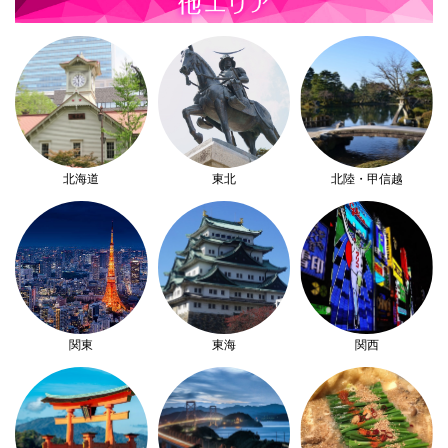
北海道
東北
北陸・甲信越
関東
東海
関西