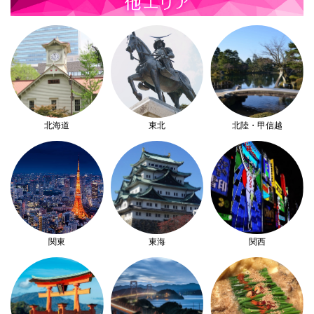
北海道
東北
北陸・甲信越
関東
東海
関西