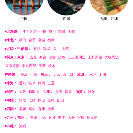
中国
四国
九州・沖縄
■北海道：
すすきの
小樽
旭川
釧路
函館
■東北：
秋田
岩手
宮城
福島
■北陸・甲信越：
石川
新潟
福井
山梨
■関東：東京：
吉原
新宿
池袋
渋谷
五反田周辺
上野周辺
大塚周辺
東京東部
東京西部
千葉
栃木
神奈川：
横浜
川崎
埼玉：
大宮
西川口
茨城：
水戸
土浦
■東海：
愛知
岐阜
静岡
三重
■関西：
大阪
和歌山
兵庫：
兵庫
福原
滋賀：
雄琴
■中国：
鳥取
広島
岡山
島根
山口
■四国：
愛媛
高知
香川
徳島
■九州：福岡：
中洲
小倉
佐賀
熊本
大分
宮崎
鹿児島
■沖縄：
沖縄