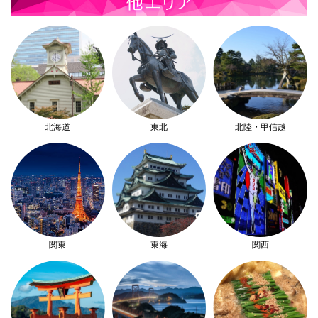
北海道
東北
北陸・甲信越
関東
東海
関西