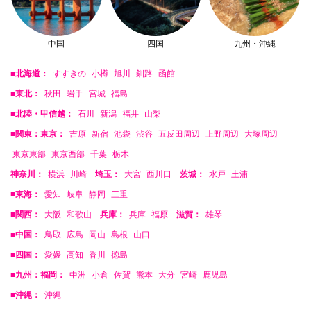
中国
四国
九州・沖縄
■北海道：
すすきの
小樽
旭川
釧路
函館
■東北：
秋田
岩手
宮城
福島
■北陸・甲信越：
石川
新潟
福井
山梨
■関東：東京：
吉原
新宿
池袋
渋谷
五反田周辺
上野周辺
大塚周辺
東京東部
東京西部
千葉
栃木
神奈川：
横浜
川崎
埼玉：
大宮
西川口
茨城：
水戸
土浦
■東海：
愛知
岐阜
静岡
三重
■関西：
大阪
和歌山
兵庫：
兵庫
福原
滋賀：
雄琴
■中国：
鳥取
広島
岡山
島根
山口
■四国：
愛媛
高知
香川
徳島
■九州：福岡：
中洲
小倉
佐賀
熊本
大分
宮崎
鹿児島
■沖縄：
沖縄