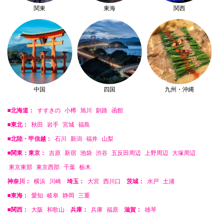
関東
東海
関西
中国
四国
九州・沖縄
■北海道：
すすきの
小樽
旭川
釧路
函館
■東北：
秋田
岩手
宮城
福島
■北陸・甲信越：
石川
新潟
福井
山梨
■関東：東京：
吉原
新宿
池袋
渋谷
五反田周辺
上野周辺
大塚周辺
東京東部
東京西部
千葉
栃木
神奈川：
横浜
川崎
埼玉：
大宮
西川口
茨城：
水戸
土浦
■東海：
愛知
岐阜
静岡
三重
■関西：
大阪
和歌山
兵庫：
兵庫
福原
滋賀：
雄琴