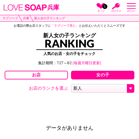
兵庫
1
ラブソープ
兵庫
新人女の子ランキング
お電話の際お店スタッフに
「ラブソープ見た」
とお伝えいただくとスムーズです
新人女の子ランキング
RANKING
人気のお店・女の子をチェック
集計期間：7/27～8/2
[毎週月曜日更新]
お店
女の子
お店のランクを選ぶ
データがありません