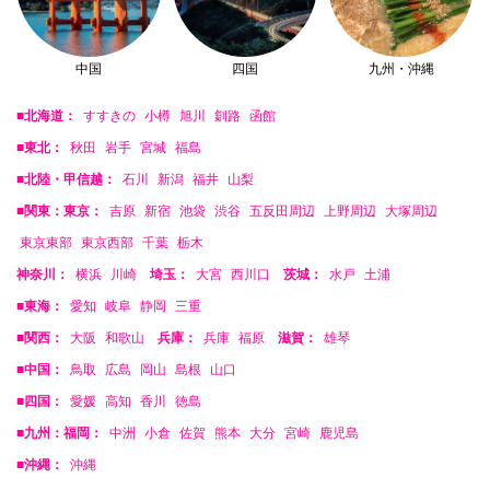
中国
四国
九州・沖縄
■北海道：
すすきの
小樽
旭川
釧路
函館
■東北：
秋田
岩手
宮城
福島
■北陸・甲信越：
石川
新潟
福井
山梨
■関東：東京：
吉原
新宿
池袋
渋谷
五反田周辺
上野周辺
大塚周辺
東京東部
東京西部
千葉
栃木
神奈川：
横浜
川崎
埼玉：
大宮
西川口
茨城：
水戸
土浦
■東海：
愛知
岐阜
静岡
三重
■関西：
大阪
和歌山
兵庫：
兵庫
福原
滋賀：
雄琴
■中国：
鳥取
広島
岡山
島根
山口
■四国：
愛媛
高知
香川
徳島
■九州：福岡：
中洲
小倉
佐賀
熊本
大分
宮崎
鹿児島
■沖縄：
沖縄