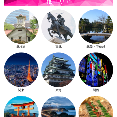
北海道
東北
北陸・甲信越
関東
東海
関西