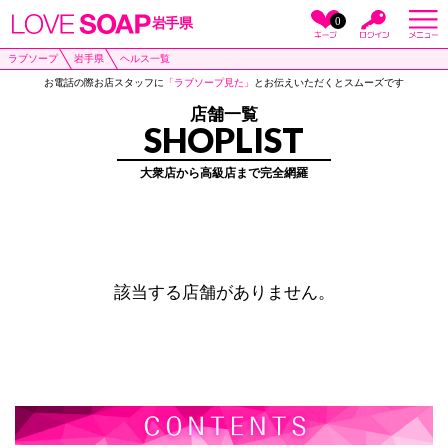
0
岩手県
ラブソープ
岩手県
ヘルス一覧
お電話の際お店スタッフに
「ラブソープ見た」
とお伝えいただくとスムーズです
店舗一覧
SHOPLIST
大衆店から高級店まで完全網羅
該当する店舗がありません。