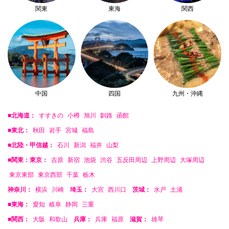
関東
東海
関西
中国
四国
九州・沖縄
■北海道：
すすきの
小樽
旭川
釧路
函館
■東北：
秋田
岩手
宮城
福島
■北陸・甲信越：
石川
新潟
福井
山梨
■関東：東京：
吉原
新宿
池袋
渋谷
五反田周辺
上野周辺
大塚周辺
東京東部
東京西部
千葉
栃木
神奈川：
横浜
川崎
埼玉：
大宮
西川口
茨城：
水戸
土浦
■東海：
愛知
岐阜
静岡
三重
■関西：
大阪
和歌山
兵庫：
兵庫
福原
滋賀：
雄琴