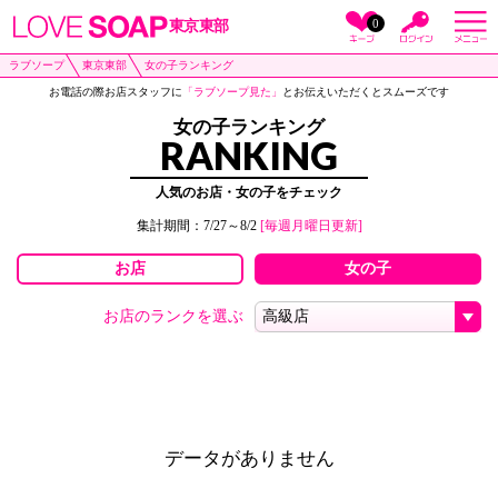
0
東京東部
ラブソープ
東京東部
女の子ランキング
お電話の際お店スタッフに
「ラブソープ見た」
とお伝えいただくとスムーズです
女の子ランキング
RANKING
人気のお店・女の子をチェック
集計期間：7/27～8/2
[毎週月曜日更新]
お店
女の子
お店のランクを選ぶ
データがありません