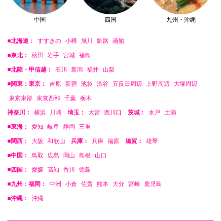
中国
四国
九州・沖縄
■北海道：
すすきの
小樽
旭川
釧路
函館
■東北：
秋田
岩手
宮城
福島
■北陸・甲信越：
石川
新潟
福井
山梨
■関東：東京：
吉原
新宿
池袋
渋谷
五反田周辺
上野周辺
大塚周辺
東京東部
東京西部
千葉
栃木
神奈川：
横浜
川崎
埼玉：
大宮
西川口
茨城：
水戸
土浦
■東海：
愛知
岐阜
静岡
三重
■関西：
大阪
和歌山
兵庫：
兵庫
福原
滋賀：
雄琴
■中国：
鳥取
広島
岡山
島根
山口
■四国：
愛媛
高知
香川
徳島
■九州：福岡：
中洲
小倉
佐賀
熊本
大分
宮崎
鹿児島
■沖縄：
沖縄