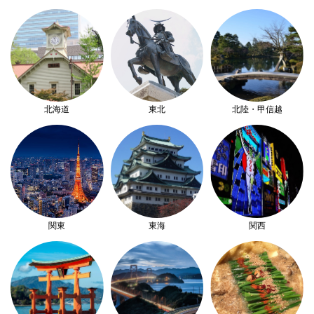
北海道
東北
北陸・甲信越
関東
東海
関西