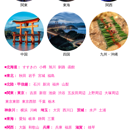
関東
東海
関西
中国
四国
九州・沖縄
■北海道：
すすきの
小樽
旭川
釧路
函館
■東北：
秋田
岩手
宮城
福島
■北陸・甲信越：
石川
新潟
福井
山梨
■関東：東京：
吉原
新宿
池袋
渋谷
五反田周辺
上野周辺
大塚周辺
東京東部
東京西部
千葉
栃木
神奈川：
横浜
川崎
埼玉：
大宮
西川口
茨城：
水戸
土浦
■東海：
愛知
岐阜
静岡
三重
■関西：
大阪
和歌山
兵庫：
兵庫
福原
滋賀：
雄琴