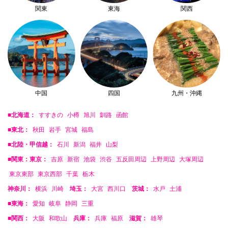
関東
東海
関西
中国
四国
九州・沖縄
■北海道：
すすきの
小樽
旭川
釧路
函館
■東北：
秋田
岩手
宮城
福島
■北陸・甲信越：
石川
新潟
福井
山梨
■関東：東京：
吉原
新宿
池袋
渋谷
五反田周辺
上野周辺
大塚周辺
東京東部
東京西部
千葉
栃木
神奈川：
横浜
川崎
埼玉：
大宮
西川口
茨城：
水戸
土浦
■東海：
愛知
岐阜
静岡
三重
■関西：
大阪
和歌山
兵庫：
兵庫
福原
滋賀：
雄琴